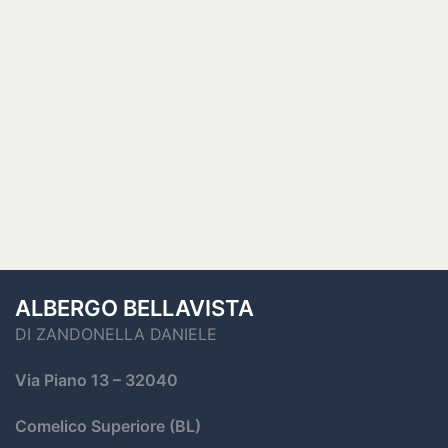
ALBERGO BELLAVISTA
DI ZANDONELLA DANIELE
Via Piano 13
– 32040
Comelico Superiore (BL)