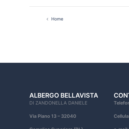
Home
ALBERGO BELLAVISTA
CON
DI ZANDONELLA DANIELE
Telefo
Via Piano 13
– 32040
Cellul