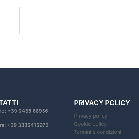
TATTI
PRIVACY POLICY
no: +39 0435 68936
Privacy policy
Cookie policy
are: +39 3385415970
Termini e condizioni