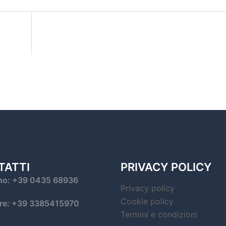
TATTI
PRIVACY POLICY
no: +39 0435 68936
Privacy policy
Cookie policy
are: +39 3385415970
Termini e condizioni