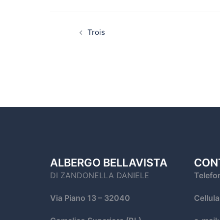
Trois
ALBERGO BELLAVISTA
CON
DI ZANDONELLA DANIELE
Telefo
Via Piano 13
– 32040
Cellul