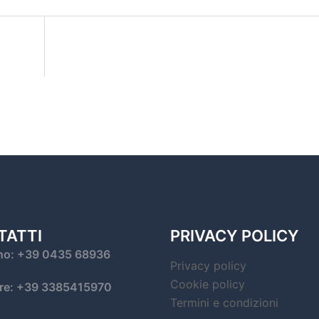
TATTI
PRIVACY POLICY
no: +39 0435 68936
Privacy policy
Cookie policy
are: +39 3385415970
Termini e condizioni