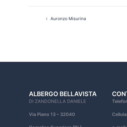
Auronzo Misurina
ALBERGO BELLAVISTA
CON
DI ZANDONELLA DANIELE
Telefo
Via Piano 13
– 32040
Cellul